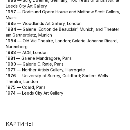
1988
— Burg Zweiffel, Germany; ‘100 Years of British Art’ at
Leeds City Art Gallery
1987
— Dortmund Opera House and Matthew Scott Gallery,
Miami
1985
— Woodlands Art Gallery, London
1984
— Galerie ‘Edition de Beauclair’, Munich; and Theater
am Gartnerplatz, Munich
1984
— Old Vic Theatre, London; Galerie Johanna Ricard,
Nuremberg
1983
— ACG, London
1981
— Galerie Mandragore, Paris
1980
— Galerie C. Ratie, Paris
1977
— Norther Artists Gallery, Harrogate
1976
— University of Surrey, Guildford; Sadlers Wells
Theatre, London
1975
— Coard, Paris
1974
— Leeds City Art Gallery
КАРТИНЫ