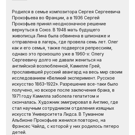
Родился в семье композитора Сергея Сергеевича
Прокофьева во Франции, а в 1936 Сергей
Прокофьев принял неоднозначное решение
вернуться в Союз. В 1948 мать будущего
живописца Лина была обвинена в шпионаже и
отправлена в лагерь, где провела семь лет. Олег
как и его семья, также подвергся репрессиям,
однако это произошло уже в 1960-х: Олегу
Сергеевичу долго не давали жениться на
английской возлюбленной, Камилле Грей,
прославившей русский авангард на весь мир своим
исследованием «Великий эксперимент. Русское
искусство 1863–1922». Разрешение все-таки было
получено, но вскоре после заключения брака, в
1971 году Камилла заболела гепатитом и
скончалась. Художник эмигрировал в Англию, где
стал научным сотрудником отделения изящных
искусств Университета Лидса. В Туманном
Альбионе Прокофьев женился повторно, на
Фрэнсес Чайлд, с которой у них родилось пятеро
детей.