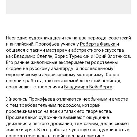
Наследие художника делится на два периода: советский
и английский. Прокофьев учился у
Роберта Фалька
и
общался с такими мастерами абстрактного искусства
как Владимир Слепян,
Борис Турецкий
и
Юрий Злотников
.
Его ранние живописные эксперименты родственны
скорее не русскому авангарду, а послевоенному
европейскому и американскому модернизму; более
поздние работы, так называемый «светлый период»,
сравнивают с творениями
Владимира Вейсберга
.
Живопись Прокофьева отличается необычным и вместе
с тем требовательным подходом, который
прослеживается на всех этапах его творчества.
Произведения художника вызывают ощущение
движения и легкого дрожания, тем самым, делая сюжет
живее и ярче. В его работах чувствуется вдумчивость и
сосредоточенность, свойственная поистине